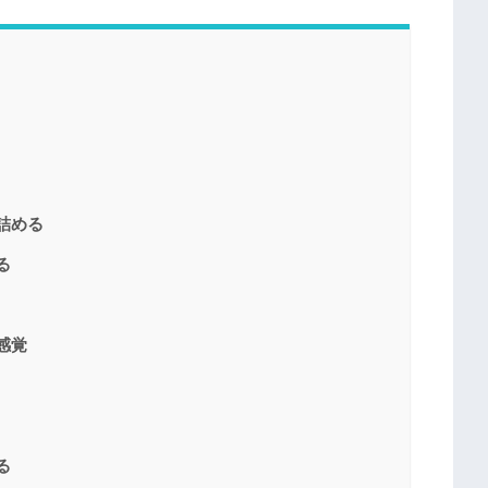
詰める
る
感覚
る