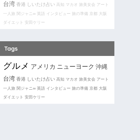
台湾
香港
しいたけ占い
高知
マカオ
旅美女会
アート
一人旅
関ジャニ∞
英語
インタビュー
旅の準備
京都
大阪
ダイエット
安田ケリー
Tags
グルメ
アメリカ
ニューヨーク
沖縄
台湾
香港
しいたけ占い
高知
マカオ
旅美女会
アート
一人旅
関ジャニ∞
英語
インタビュー
旅の準備
京都
大阪
ダイエット
安田ケリー