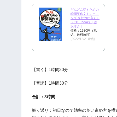
どんどん話すための
瞬間英作文トレーニ
ング 反射的に言える
（CD book） [ 森
沢洋介 ]
価格：1980円（税
込、送料無料)
(2022/12/21時点)
【書く】1時間30分
【音読】1時間30分
合計：3時間
振り返り：初日なので効率の良い進め方を模