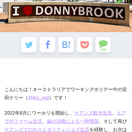
LINE
こんにちは！オーストラリアでワーキングホリデー中の安
田ケリー（
@kry_ysd
）です！
2022年8月にワーホリを開始し、
ケアンズ観光生活
、
エア
でのファーム生活
、
歯の治療による一時帰国
、そして再び
ケアンズでのホスピタリティジョブ生活
を経験し、お次は