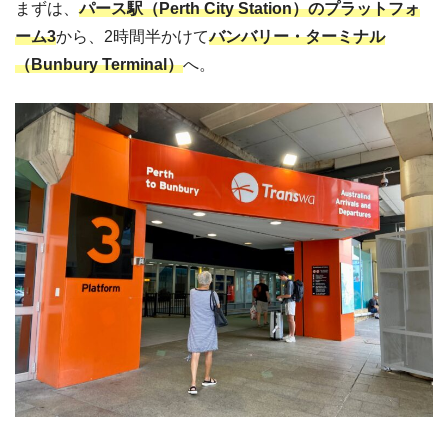
まずは、
パース駅（Perth City Station）のプラットフォ
ーム3
から、2時間半かけて
バンバリー・ターミナル
（Bunbury Terminal）
へ。