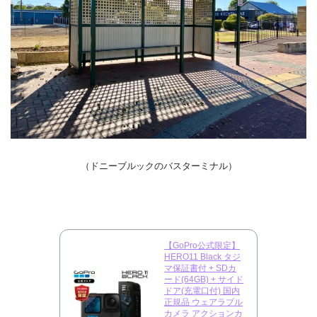
（ドニーブルックのバスターミナル）
【GoPro公式限定】
HERO11 Black タジ
マ保証書付 + SDカ
ード(64GB) + サイド
ドア(充電口付) 国内
正規品 ウェアラブル
カメラ アクションカ