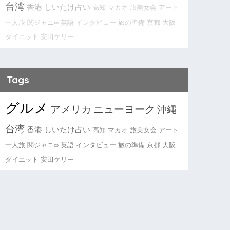
台湾
香港
しいたけ占い
高知
マカオ
旅美女会
アート
一人旅
関ジャニ∞
英語
インタビュー
旅の準備
京都
大阪
ダイエット
安田ケリー
Tags
グルメ
アメリカ
ニューヨーク
沖縄
台湾
香港
しいたけ占い
高知
マカオ
旅美女会
アート
一人旅
関ジャニ∞
英語
インタビュー
旅の準備
京都
大阪
ダイエット
安田ケリー