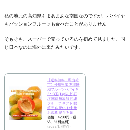
私の地元の高知県もまあまあな南国なのですが、パパイヤ
もパッションフルーツも食べたことがありません。
そもそも、スーパーで売っているのを初めて見ました。同
じ日本なのに海外に来たみたいです。
【送料無料・即出荷
可】沖縄県産 石垣珊
瑚フルーツパパイヤ
2〜3玉(1kg以上)石
垣珊瑚 無添加 沖縄
フルーツ ギフト 贈
答品 内祝い お中元
お歳暮 熨斗 対応
価格：4280円（税
込、送料無料)
(2023/1/7時点)