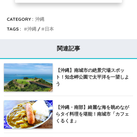
CATEGORY :
沖縄
TAGS :
沖縄
日本
関連記事
【沖縄】南城市の絶景穴場スポッ
ト！知念岬公園で太平洋を一望しよ
う
【沖縄・南部】綺麗な海を眺めなが
らタイ料理を堪能！南城市「カフェ
くるくま」