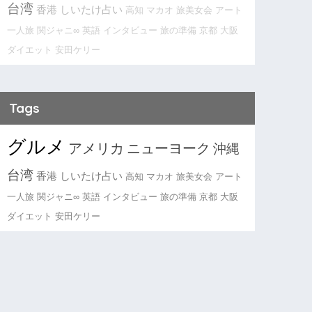
台湾
香港
しいたけ占い
高知
マカオ
旅美女会
アート
一人旅
関ジャニ∞
英語
インタビュー
旅の準備
京都
大阪
ダイエット
安田ケリー
Tags
グルメ
アメリカ
ニューヨーク
沖縄
台湾
香港
しいたけ占い
高知
マカオ
旅美女会
アート
一人旅
関ジャニ∞
英語
インタビュー
旅の準備
京都
大阪
ダイエット
安田ケリー