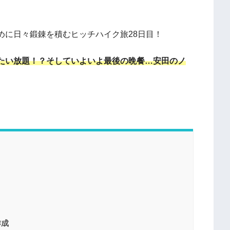
めに日々鍛錬を積むヒッチハイク旅28日目！
たい放題！？そしていよいよ最後の晩餐…安田のノ
作成