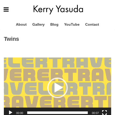
About
Gallery
Blog
YouTube
Contact
Twins
動
画
プ
レ
ー
ヤ
ー
00:00
00:07