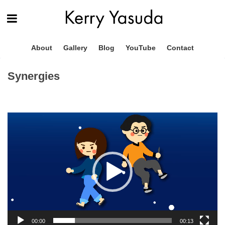
About
Gallery
Blog
YouTube
Contact
Synergies
動
画
プ
レ
ー
ヤ
ー
00:00
00:13