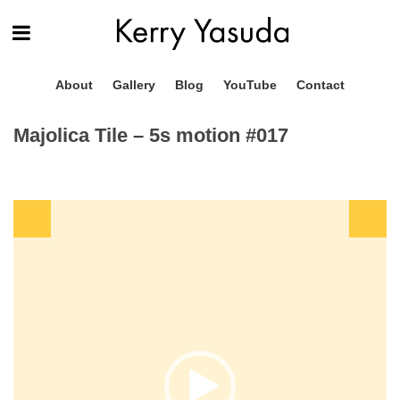
About
Gallery
Blog
YouTube
Contact
Majolica Tile – 5s motion #017
動
画
プ
レ
ー
ヤ
ー