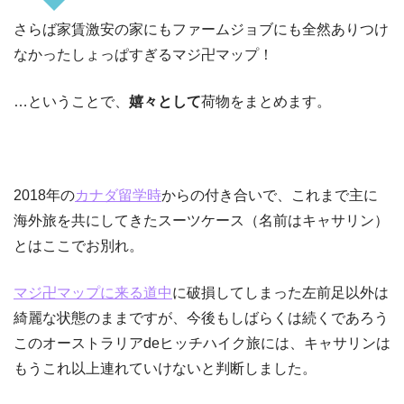
さらば家賃激安の家にもファームジョブにも全然ありつけ
なかったしょっぱすぎるマジ卍マップ！
…ということで、
嬉々として
荷物をまとめます。
2018年の
カナダ留学時
からの付き合いで、これまで主に
海外旅を共にしてきたスーツケース（名前はキャサリン）
とはここでお別れ。
マジ卍マップに来る道中
に破損してしまった左前足以外は
綺麗な状態のままですが、今後もしばらくは続くであろう
このオーストラリアdeヒッチハイク旅には、キャサリンは
もうこれ以上連れていけないと判断しました。